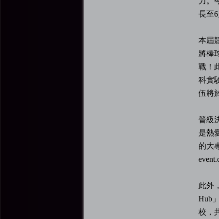
力。
長至
本屆
將棒
戰！
科實
伍將
晉級
是熱
的大專
event
此外
Hu
校，