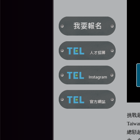
挑戰最
Tai
總額